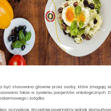
 być stosowana głownie przez osoby, które zmagają się 
t stosowana także w żywieniu pacjentów onkologicznych. 
 pokarmowego i żołądka.
zaleci, oczywiście. Wcześniej powinniśmy jednak skonsultow