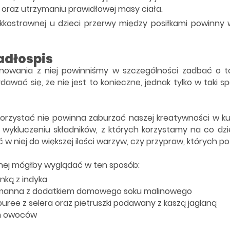
oraz utrzymaniu prawidłowej masy ciała.
kkostrawnej u dzieci przerwy między posiłkami powinny w
jadłospis
owania z niej powinniśmy w szczególności zadbać o to,
wać się, że nie jest to konieczne, jednak tylko w taki s
orzystać nie powinna zaburzać naszej kreatywności w k
i wykluczeniu składników, z których korzystamy na co d
ć w niej do większej ilości warzyw, czy przypraw, których 
wnej mógłby wyglądać w ten sposób:
nką z indyka
a manna z dodatkiem domowego soku malinowego
ree z selera oraz pietruszki podawany z kaszą jaglaną
ch owoców