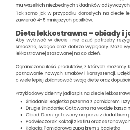
mu wszelkich niezbędnych składników odżywczych 
Tak samo jak w przypadku dorosłych na diecie le
zawierać 4-5 mniejszych posiłków.
Dieta lekkostrawna – obiady i 
Aby wytrwać w diecie i nie czuć potrzeby rezygn
smaczne, sycące oraz dobrze wyglądały. Może wyda
lekkostrawnej stosowanej na co dzień.
Ograniczona ilość produktów, z których możemy k
poznawanie nowych smaków i konsystencji. Dzięk
o wiele lepiej zbilansować swoją dietę oraz dopuści
Przykładowy dzienny jadłospis na diecie lekkostra
Śniadanie: Bagietka pszenna z pomidorem i szy
Drugie śniadanie: Gotowana na wodzie kasz
Obiad: Dorsz gotowany na parze z dodatkiem pu
Podwieczorek: Koktajl z kefiru oraz sezonowy
Kolacja: Pomidorowa zupa krem z bagietką