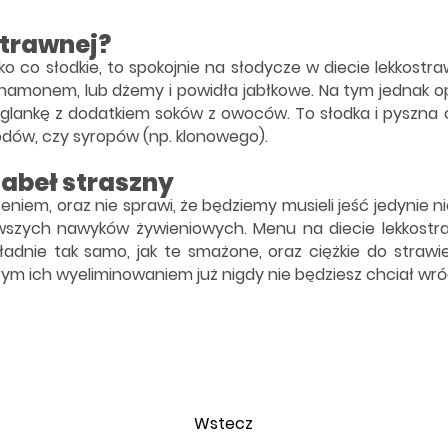
strawnej?
ko co słodkie, to spokojnie na słodycze w diecie lekkostra
cynamonem, lub dżemy i powidła jabłkowe. Na tym jednak o
glankę z dodatkiem soków z owoców. To słodka i pyszna 
dów, czy syropów (np. klonowego).
iabeł straszny
niem, oraz nie sprawi, że będziemy musieli jeść jedynie 
szych nawyków żywieniowych. Menu na diecie lekkostrawn
nie tak samo, jak te smażone, oraz ciężkie do strawien
ym ich wyeliminowaniem już nigdy nie będziesz chciał wró
Wstecz