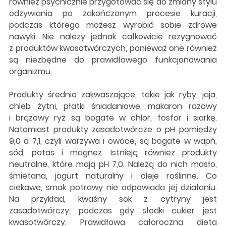
również psychicznie przygotować się do zmiany stylu
odżywiania po zakończonym procesie kuracji,
podczas którego możesz wyrobić sobie zdrowe
nawyki. Nie należy jednak całkowicie rezygnować
z produktów kwasotwórczych, ponieważ one również
są niezbędne do prawidłowego funkcjonowania
organizmu.
Produkty średnio zakwaszające, takie jak ryby, jaja,
chleb żytni, płatki śniadaniowe, makaron razowy
i brązowy ryż są bogate w chlor, fosfor i siarkę.
Natomiast produkty zasadotwórcze o pH pomiędzy
9,0 a 7,1, czyli warzywa i owoce, są bogate w wapń,
sód, potas i magnez. Istnieją również produkty
neutralne, które mają pH 7,0. Należą do nich masło,
śmietana, jogurt naturalny i oleje roślinne. Co
ciekawe, smak potrawy nie odpowiada jej działaniu.
Na przykład, kwaśny sok z cytryny jest
zasadotwórczy, podczas gdy słodki cukier jest
kwasotwórczy. Prawidłowa całoroczna dieta