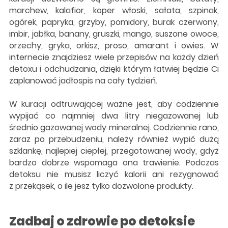
marchew, kalafior, koper włoski, sałata, szpinak,
ogórek, papryka, grzyby, pomidory, burak czerwony,
imbir, jabłka, banany, gruszki, mango, suszone owoce,
orzechy, gryka, orkisz, proso, amarant i owies. W
internecie znajdziesz wiele przepisów na każdy dzień
detoxu i odchudzania, dzięki którym łatwiej będzie Ci
zaplanować jadłospis na cały tydzień.
W kuracji odtruwającej ważne jest, aby codziennie
wypijać co najmniej dwa litry niegazowanej lub
średnio gazowanej wody mineralnej. Codziennie rano,
zaraz po przebudzeniu, należy również wypić dużą
szklankę, najlepiej ciepłej, przegotowanej wody, gdyż
bardzo dobrze wspomaga ona trawienie. Podczas
detoksu nie musisz liczyć kalorii ani rezygnować
z przekąsek, o ile jesz tylko dozwolone produkty.
Zadbaj o zdrowie po detoksie