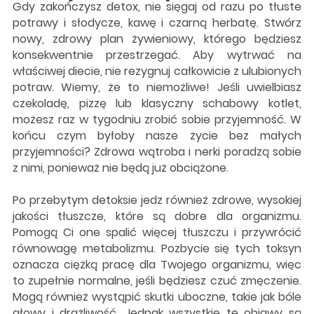
Gdy zakończysz detox, nie sięgaj od razu po tłuste
potrawy i słodycze, kawę i czarną herbatę. Stwórz
nowy, zdrowy plan żywieniowy, którego będziesz
konsekwentnie przestrzegać. Aby wytrwać na
właściwej diecie, nie rezygnuj całkowicie z ulubionych
potraw. Wiemy, że to niemożliwe! Jeśli uwielbiasz
czekoladę, pizzę lub klasyczny schabowy kotlet,
możesz raz w tygodniu zrobić sobie przyjemność. W
końcu czym byłoby nasze życie bez małych
przyjemności? Zdrowa wątroba i nerki poradzą sobie
z nimi, ponieważ nie będą już obciążone.
Po przebytym detoksie jedz również zdrowe, wysokiej
jakości tłuszcze, które są dobre dla organizmu.
Pomogą Ci one spalić więcej tłuszczu i przywrócić
równowagę metabolizmu. Pozbycie się tych toksyn
oznacza ciężką pracę dla Twojego organizmu, więc
to zupełnie normalne, jeśli będziesz czuć zmęczenie.
Mogą również wystąpić skutki uboczne, takie jak bóle
głowy i drażliwość. Jednak wszystkie te objawy są