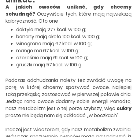
A jakich owoców unikać, gdy chcemy
schudnąć?
Oczywiście tych, które mają największą
kaloryczność. Oto one
daktyle mają 277 kcal. w 100 g;
banany mają około 100 kcal. w 100 g;
winogrona mają 67 kcal. w 100 g;
mango ma 67 kcal. w 100 g;
czereśnie mają 61 kcal. w 100 g;
gruszki mają 57 kcal. w 100 g.
Podczas odchudzania należy też zwrócić uwagę na
porę, w której chcemy spożywać owoce. Najlepiej
taką przekąską zastosować w pierwszej połowie dnia.
Jedząc rano owoce dodamy sobie energii. Ponadto,
nasz metabolizm jest o tej porze szybszy, więc
cukry
proste nie będą nam się odkładać „w boczkach”.
Inaczej jest wieczorem, gdy nasz metabolizm zwalnia.
Wówczas spożywanie owoców może powodować, iż