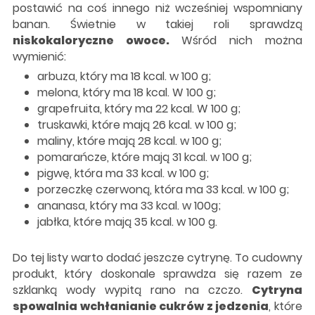
postawić na coś innego niż wcześniej wspomniany
banan. Świetnie w takiej roli sprawdzą
niskokaloryczne owoce.
Wśród nich można
wymienić:
arbuza, który ma 18 kcal. w 100 g;
melona, który ma 18 kcal. W 100 g;
grapefruita, który ma 22 kcal. W 100 g;
truskawki, które mają 26 kcal. w 100 g;
maliny, które mają 28 kcal. w 100 g;
pomarańcze, które mają 31 kcal. w 100 g;
pigwę, która ma 33 kcal. w 100 g;
porzeczkę czerwoną, która ma 33 kcal. w 100 g;
ananasa, który ma 33 kcal. w 100g;
jabłka, które mają 35 kcal. w 100 g.
Do tej listy warto dodać jeszcze cytrynę. To cudowny
produkt, który doskonale sprawdza się razem ze
szklanką wody wypitą rano na czczo.
Cytryna
spowalnia wchłanianie cukrów z jedzenia
, które