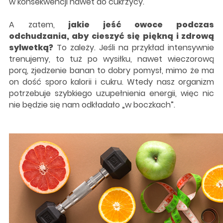
w konsekwencji nawet do cukrzycy.
A zatem,
jakie jeść owoce podczas
odchudzania, aby cieszyć się piękną i zdrową
sylwetką?
To zależy. Jeśli na przykład intensywnie
trenujemy, to tuż po wysiłku, nawet wieczorową
porą, zjedzenie banan to dobry pomysł, mimo że ma
on dość sporo kalorii i cukru. Wtedy nasz organizm
potrzebuje szybkiego uzupełnienia energii, więc nic
nie będzie się nam odkładało „w boczkach”.