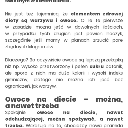
świetnym źródłem białka.
Nie jest też tajemnicą, że
elementem zdrowej
diety są warzywa i owoce.
O ile te pierwsze
w zasadzie można jeść w dowolnych ilościach,
w przypadku tych drugich jest pewien haczyk,
szczególnie jeśli mamy w planach zrzucić parę
zbędnych kilogramów.
Dlaczego? Bo oczywiście owoce są lepszą przekąską
niż np. wysoko przetworzony i pełen
cukru
batonik,
ale sporo z nich ma dużo kalorii i wysoki indeks
gimniczny, dlatego nie można ich jeść bez
ograniczeń, jak warzyw.
Owoce na diecie – można,
a nawet trzeba
Spokojnie,
owoce na diecie, nawet
odchudzającej, można spożywać, a nawet
trzeba.
Wskazuje na to, chociażby nowa piramida