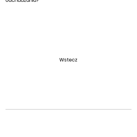
odchudzania?
Wstecz