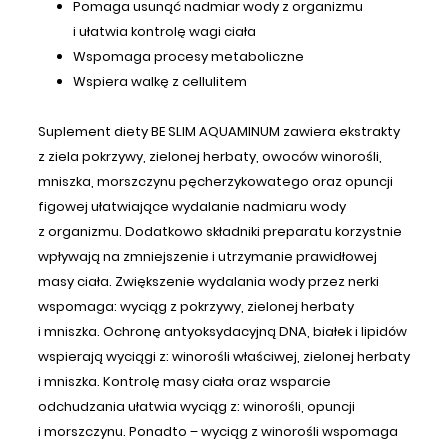
Pomaga usunąć nadmiar wody z organizmu
i ułatwia kontrolę wagi ciała
Wspomaga procesy metaboliczne
Wspiera walkę z cellulitem
Suplement diety BE SLIM AQUAMINUM zawiera ekstrakty
z ziela pokrzywy, zielonej herbaty, owoców winorośli,
mniszka, morszczynu pęcherzykowatego oraz opuncji
figowej ułatwiające wydalanie nadmiaru wody
z organizmu. Dodatkowo składniki preparatu korzystnie
wpływają na zmniejszenie i utrzymanie prawidłowej
masy ciała. Zwiększenie wydalania wody przez nerki
wspomaga: wyciąg z pokrzywy, zielonej herbaty
i mniszka. Ochronę antyoksydacyjną DNA, białek i lipidów
wspierają wyciągi z: winorośli właściwej, zielonej herbaty
i mniszka. Kontrolę masy ciała oraz wsparcie
odchudzania ułatwia wyciąg z: winorośli, opuncji
i morszczynu. Ponadto – wyciąg z winorośli wspomaga