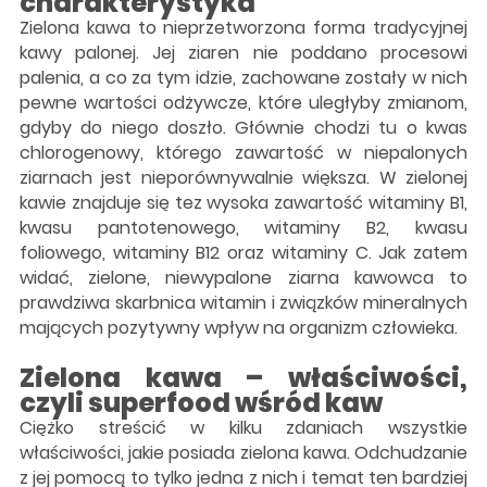
charakterystyka
Zielona kawa to nieprzetworzona forma tradycyjnej
kawy palonej. Jej ziaren nie poddano procesowi
palenia, a co za tym idzie, zachowane zostały w nich
pewne wartości odżywcze, które uległyby zmianom,
gdyby do niego doszło. Głównie chodzi tu o kwas
chlorogenowy, którego zawartość w niepalonych
ziarnach jest nieporównywalnie większa. W zielonej
kawie znajduje się tez wysoka zawartość witaminy B1,
kwasu pantotenowego, witaminy B2, kwasu
foliowego, witaminy B12 oraz witaminy C. Jak zatem
widać, zielone, niewypalone ziarna kawowca to
prawdziwa skarbnica witamin i związków mineralnych
mających pozytywny wpływ na organizm człowieka.
Zielona kawa – właściwości,
czyli superfood wśród kaw
Ciężko streścić w kilku zdaniach wszystkie
właściwości, jakie posiada zielona kawa. Odchudzanie
z jej pomocą to tylko jedna z nich i temat ten bardziej